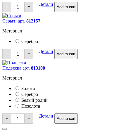
Кольца
Детали
-
+
Add to cart
quantity
Серьги арт.
812157
Материал
Серебро
Серьги
Детали
-
+
Add to cart
quantity
Подвеска арт.
813108
Материал
Золото
Серебро
Белый родий
Позолота
Подвеска
Детали
-
+
Add to cart
quantity