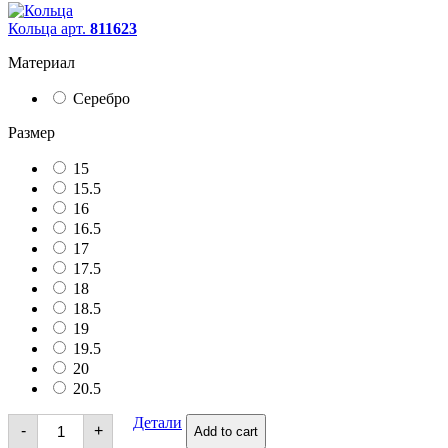
Кольца арт.
811623
Материал
Серебро
Размер
15
15.5
16
16.5
17
17.5
18
18.5
19
19.5
20
20.5
Кольца
Детали
-
+
Add to cart
quantity