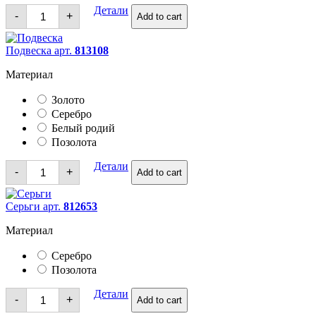
Кольца
Детали
-
+
Add to cart
quantity
Подвеска арт.
813108
Материал
Золото
Серебро
Белый родий
Позолота
Подвеска
Детали
-
+
Add to cart
quantity
Серьги арт.
812653
Материал
Серебро
Позолота
Серьги
Детали
-
+
Add to cart
quantity