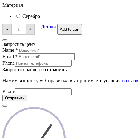
Материал
Серебро
Серьги
Детали
-
+
Add to cart
quantity
Запросить цену
Name
*
Email
*
Phone
Запрос отправлен со страницы:
Нажимая кнопку «Отправить», вы принимаете условия
пользов
Phone
Отправить