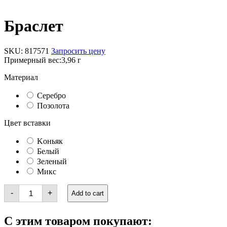
Браслет
SKU:
817571
Запросить цену
Примерный вес:
3,96 г
Материал
Серебро
Позолота
Цвет вставки
Kоньяк
Белый
Зеленый
Микс
Браслет
-
+
Add to cart
quantity
С этим товаром покупают: