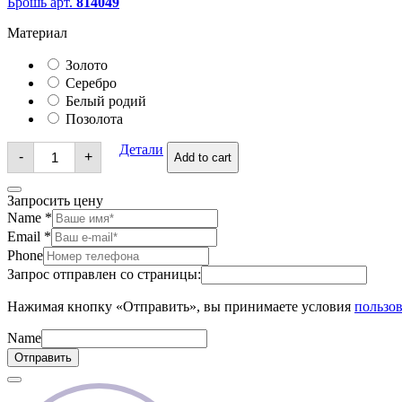
Брошь арт.
814049
Материал
Золото
Серебро
Белый родий
Позолота
Брошь
Детали
-
+
Add to cart
quantity
Запросить цену
Name
*
Email
*
Phone
Запрос отправлен со страницы:
Нажимая кнопку «Отправить», вы принимаете условия
пользов
Name
Отправить