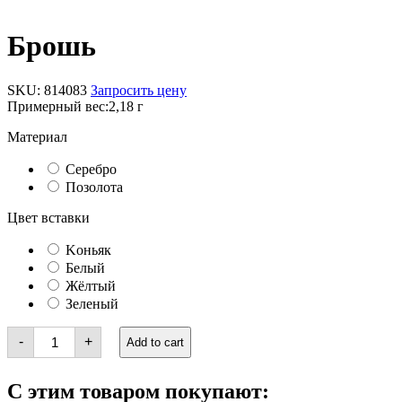
Брошь
SKU:
814083
Запросить цену
Примерный вес:
2,18 г
Материал
Серебро
Позолота
Цвет вставки
Kоньяк
Белый
Жёлтый
Зеленый
Брошь
-
+
Add to cart
quantity
С этим товаром покупают: