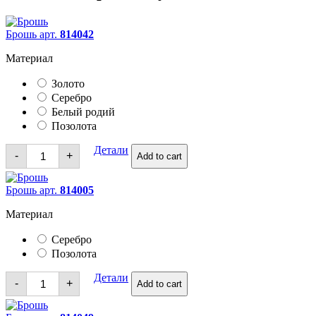
Брошь арт.
814042
Материал
Золото
Серебро
Белый родий
Позолота
Брошь
Детали
-
+
Add to cart
quantity
Брошь арт.
814005
Материал
Серебро
Позолота
Брошь
Детали
-
+
Add to cart
quantity