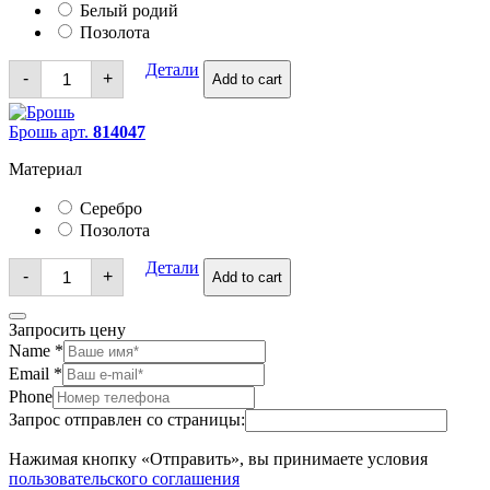
Белый родий
Позолота
Брошь
Детали
-
+
Add to cart
quantity
Брошь арт.
814047
Материал
Серебро
Позолота
Брошь
Детали
-
+
Add to cart
quantity
Запросить цену
Name
*
Email
*
Phone
Запрос отправлен со страницы:
Нажимая кнопку «Отправить», вы принимаете условия
пользовательского соглашения