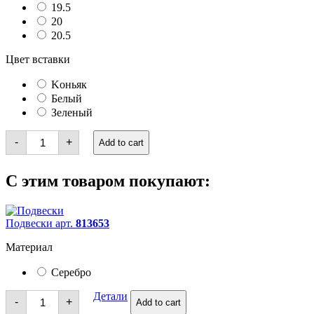
19.5
20
20.5
Цвет вставки
Kоньяк
Белый
Зеленый
Кольца
-
+
Add to cart
quantity
С этим товаром покупают:
Подвески арт.
813653
Материал
Серебро
Подвески
Детали
-
+
Add to cart
quantity