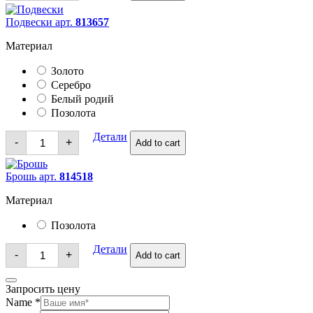
Подвески арт.
813657
Материал
Золото
Серебро
Белый родий
Позолота
Подвески
Детали
-
+
Add to cart
quantity
Брошь арт.
814518
Материал
Позолота
Брошь
Детали
-
+
Add to cart
quantity
Запросить цену
Name
*