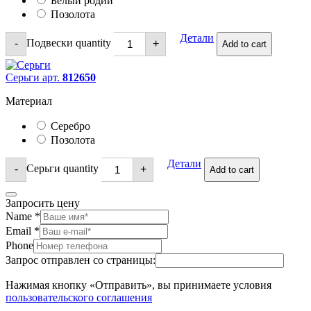
Белый родий
Позолота
Детали
Подвески quantity
-
+
Add to cart
Серьги арт.
812650
Материал
Серебро
Позолота
Детали
Серьги quantity
-
+
Add to cart
Запросить цену
Name
*
Email
*
Phone
Запрос отправлен со страницы:
Нажимая кнопку «Отправить», вы принимаете условия
пользовательского соглашения