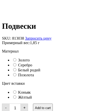
Подвески
SKU:
813038
Запросить цену
Примерный вес:
1,85 г
Материал
Золото
Серебро
Белый родий
Позолота
Цвет вставки
Kоньяк
Жёлтый
Подвески
-
+
Add to cart
quantity