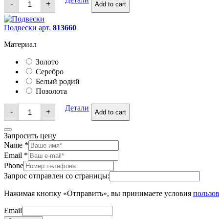
-
+
Add to cart
quantity
Подвески арт.
813660
Материал
Золото
Серебро
Белый родий
Позолота
Подвески
Детали
-
+
Add to cart
quantity
Запросить цену
Name
*
Email
*
Phone
Запрос отправлен со страницы:
Нажимая кнопку «Отправить», вы принимаете условия
пользов
Email