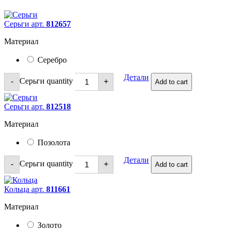
Серьги арт.
812657
Материал
Серебро
Детали
Серьги quantity
-
+
Add to cart
Серьги арт.
812518
Материал
Позолота
Детали
Серьги quantity
-
+
Add to cart
Кольца арт.
811661
Материал
Золото