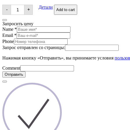
Брошь
Детали
-
+
Add to cart
quantity
Запросить цену
Name
*
Email
*
Phone
Запрос отправлен со страницы:
Нажимая кнопку «Отправить», вы принимаете условия
пользов
Comment
Отправить