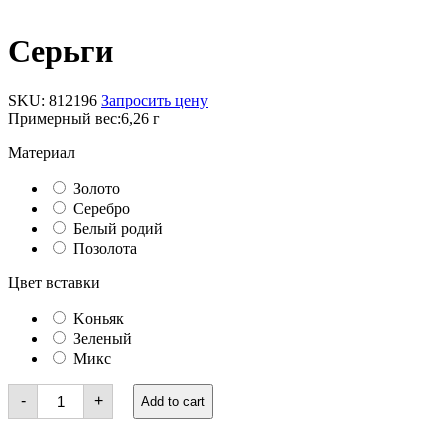
Серьги
SKU:
812196
Запросить цену
Примерный вес:
6,26 г
Материал
Золото
Серебро
Белый родий
Позолота
Цвет вставки
Kоньяк
Зеленый
Микс
Серьги
-
+
Add to cart
quantity