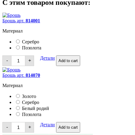
С этим товаром покупают:
Брошь арт.
814001
Материал
Серебро
Позолота
Брошь
Детали
-
+
Add to cart
quantity
Брошь арт.
814070
Материал
Золото
Серебро
Белый родий
Позолота
Брошь
Детали
-
+
Add to cart
quantity